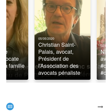
05/05/2020
Christian Saint-
02/05/2
hie
Palais, avocat,
Nico
avocate
Président de
avoc
e la famille
l’Association des
#dro
avocats pénaliste
#dro