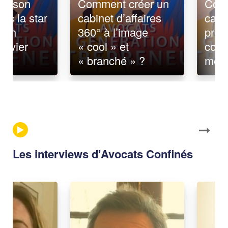
re son
Comment créer un
Comm
ec la star
cabinet d’affaires
cabi
l en
360° à l’image
proc
Olivier
« cool » et
colla
u
« branché » ?
médi
Les interviews d'Avocats Confinés