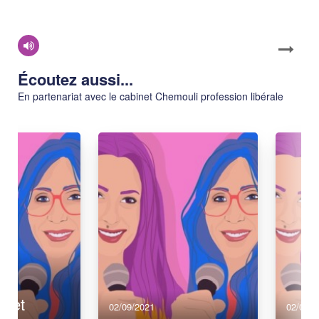
Écoutez aussi...
En partenariat avec le cabinet Chemouli profession libérale
r et
02/09/2021
02/09/2